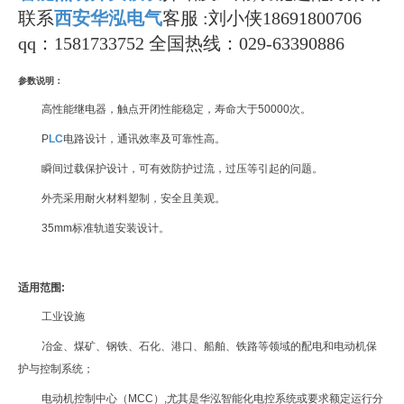
联系
西安华泓电气
客服 :刘小侠18691800706
qq：1581733752 全国热线：029-63390886
参数说明：
高性能继电器，触点开闭性能稳定，寿命大于
50000
次。
P
LC
电路设计，通讯效率及可靠性高。
瞬间过载保护设计，可有效防护过流，过压等引起的问题。
外壳采用耐火材料塑制，安全且美观。
35mm
标准轨道安装设计。
适用范围
:
工业设施
冶金、煤矿、钢铁、石化、港口、船舶、铁路等领域的配电和电动机保
护与控制系统；
电动机控制中心（
MCC
）
,
尤其是华泓智能化电控系统或要求额定运行分