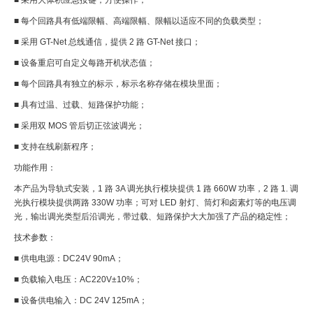
■ 采用大体积应急按键，方便操作；
■ 每个回路具有低端限幅、高端限幅、限幅以适应不同的负载类型；
■ 采用 GT-Net 总线通信，提供 2 路 GT-Net 接口；
■ 设备重启可自定义每路开机状态值；
■ 每个回路具有独立的标示，标示名称存储在模块里面；
■ 具有过温、过载、短路保护功能；
■ 采用双 MOS 管后切正弦波调光；
■ 支持在线刷新程序；
功能作用：
本产品为导轨式安装，1 路 3A 调光执行模块提供 1 路 660W 功率，2 路 1. 调
光执行模块提供两路 330W 功率；可对 LED 射灯、筒灯和卤素灯等的电压调
光，输出调光类型后沿调光，带过载、短路保护大大加强了产品的稳定性；
技术参数：
■ 供电电源：DC24V 90mA；
■ 负载输入电压：AC220V±10%；
■ 设备供电输入：DC 24V 125mA；