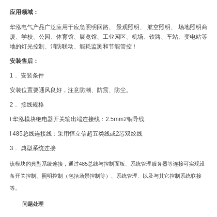
应用领域：
华泓电气产品广泛应用于应急照明回路、
景观照明、
航空照明、
场地照明商
厦、学校、公园、体育馆、展览馆、工业园区、机场、铁路、车站、变电站等
地的灯光控制、消防联动、能耗监测和节能管控！
安装售后：
1
．
安装条件
安装位置要通风良好，注意防潮、防震、防尘。
2
．
接线规格
l
华泓模块继电器开关输出端连接线：
2.5mm2
铜导线
l 485
总线连接线：采用恒立信超五类线或
2
芯双绞线
3
．
典型系统连接
该模块的典型系统连接，通过
485
总线与控制面板、系统管理服务器等连接可实现设
备开关控制、照明控制（包括场景控制等）、系统管理、以及与其它控制系统联接
等。
问题处理