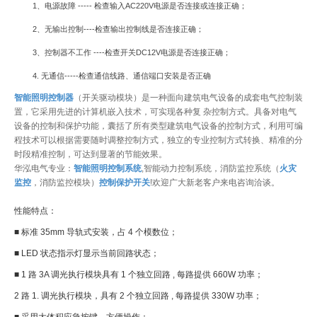
1
、电源故障
-----
检查输入
AC220V
电源是否连接或连接正确；
2
、无输出控制
----
检查输出控制线是否连接正确；
3
、控制器不工作
----
检查开关
DC12V
电源是否连接正确；
4.
无通信
-----
检查通信线路、通信端口安装是否正确
智能照明控制器
（开关驱动模块）是一种面向建筑电气设备的成套电气控制装
置，它采用先进的计算机嵌入技术，可实现各种复
杂控制方式。具备对电气
设备的控制和保护功能，囊括了所有类型建筑电气设备的控制方式，利用可编
程技术可以根据需要随时调整控制方式，独立的专业控制方式转换、精准的分
时段精准控制，可达到显著的节能效果。
华泓电气专业：
智能照明控制系统
,
智能动力控制系统，消防监控系统（
火灾
监控
，消防监控模块）
控制保护开关
!
欢迎广大新老客户来电咨询洽谈。
性能特点：
■ 标准 35mm 导轨式安装，占 4 个模数位；
■ LED 状态指示灯显示当前回路状态；
■ 1 路 3A 调光执行模块具有 1 个独立回路 , 每路提供 660W 功率；
2
路 1. 调光执行模块，具有 2 个独立回路 , 每路提供 330W 功率；