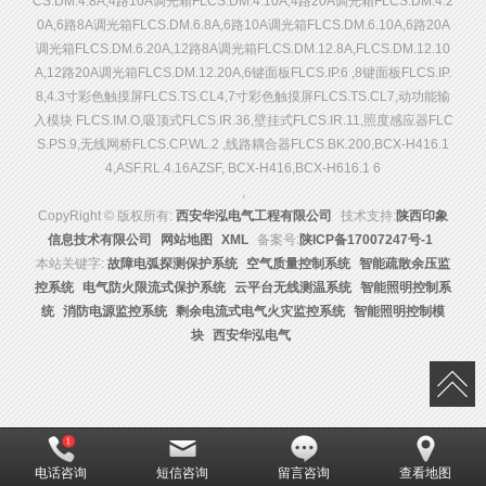
CS.DM.4.8A,4路10A调光箱FLCS.DM.4.10A,4路20A调光箱FLCS.DM.4.2
0A,6路8A调光箱FLCS.DM.6.8A,6路10A调光箱FLCS.DM.6.10A,6路20A
调光箱FLCS.DM.6.20A,12路8A调光箱FLCS.DM.12.8A,FLCS.DM.12.10
A,12路20A调光箱FLCS.DM.12.20A,6键面板FLCS.IP.6 ,8键面板FLCS.IP.
8,4.3寸彩色触摸屏FLCS.TS.CL4,7寸彩色触摸屏FLCS.TS.CL7,动功能输
入模块 FLCS.IM.O,吸顶式FLCS.IR.36,壁挂式FLCS.IR.11,照度感应器FLC
S.PS.9,无线网桥FLCS.CP.WL.2 ,线路耦合器FLCS.BK.200,BCX-H416.1
4,ASF.RL.4.16AZSF, BCX-H416,BCX-H616.1 6
,
CopyRight © 版权所有:
西安华泓电气工程有限公司
技术支持:
陕西印象
信息技术有限公司
网站地图
XML
备案号:
陕ICP备17007247号-1
本站关键字:
故障电弧探测保护系统
空气质量控制系统
智能疏散余压监
控系统
电气防火限流式保护系统
云平台无线测温系统
智能照明控制系
统
消防电源监控系统
剩余电流式电气火灾监控系统
智能照明控制模
块
西安华泓电气
电话咨询
短信咨询
留言咨询
查看地图