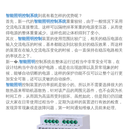
智能照明控制系统
到底有着怎样的优势呢？
首先，新一代的
智能照明控制系统
重量较轻，由于一般情况下采用
交流电压直接整流。这样可以隔绝掉革笨重的电源变压器，从而使
得电源的整体重量减少。这样也就让体积得到了变小。
其次，
智能照明控制
装置的使用范围比较广泛，相关的稳压电源在
输入交流电压的时候，基本都能达到比较良好的稳压效果，而这样
的装置在在输入交流电压变化的时候，会一直保持在稳压电路相关
的
率状态之下。
新一�
.智能照明
控制系统在整体运行过程当中非常安全可靠，在
设计结构当中存在保护电路，或是在出现故障以及异常现象的时
候，能够自动切断的电源，这样的保护功能不仅可以让整个运行更
加安全可靠，还可以灵敏的自动操作。
智能照明
控制装置的功率损耗是较小的。所以并不需要选择很大的
散热器来帮助机器散热，针对该产品的周围元器件，也不会因为长
时间工作，从而因为高温而受到损坏。虽然如此，但是我们仍旧建
议大家在日常使用过程当中，定期为这样的装置进行有效的检查，
发现异常现象或是故障问题，第一时间通知
维修人员前来处理。