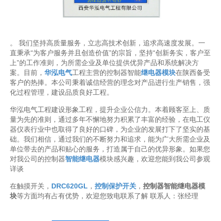
。 我们坚持高质量服务，立志高技术创新，追求高速度发展。一
直秉承“为客户服务并且创造价值”的宗旨，坚持“创新务实，客户至
上”的工作准则，为所需企业及单位提供优异产品和系统解决方
案。目前，
华泓电气
工程主营的控制器智能
继电器模块
在陕西备受
客户的热捧。本公司秉着诚信经营的理念对产品进行生产销售，强
化过程管理，建设品质良好工程。
华泓电气工程建设形象工程，提升企业公信力。本着顾客至上、质
量为先的准则，通过多年不懈地努力积累了丰富的经验，在电工仪
器仪表行业中也取得了良好的口碑，为企业的发展打下了坚实的基
础。我们相信，通过我们的不断努力和追求，能为广大所需企业及
单位带去的产品和贴心的服务，打造属于自己的优异形象。如果您
对我公司的控制器
智能继电器
模块感兴趣，欢迎您能到我公司参观
详谈
在触摸开关，
DRC620GL
，
控制保护开关
，
控制器智能继电器模
块
等方面均有占有优势，欢迎您致电联系了解 联系人：张经理