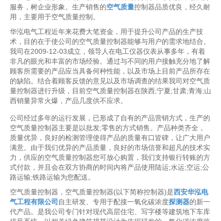
服务，树企业形象。生产销售的
空气质量
控制器品质优良，经久耐
用，主要用于空气质量控制。
华泓电气工程近年来花费大笔资金，用于提升公司产品的生产技
术，目的在于使公司的空气质量控制器能够与用户的需求地结合。
我司在2009-12-03成立，领导人在电工仪器仪表从事多年，有着
非凡的眼光和丰富的市场经验。通过与不同的用户接触充分地了解
顾客所需要的产品应当具备何种性能，以及市场上目前产品所存在
的缺陷。结合着顾客反馈的意见以及市场调查的结果我司对空气质
量控制器进行升级，目前空气质量控制器在陕西;宁夏;甘肃;青海;山
西销量异常火爆，产品几度供不应求。
公司经过多年的运行发展，已形成了自有的产品营销方式，生产的
空气质量控制器主要是以批发;零售的方式销售。产品种类齐全，
质量优异，良好的检测管理使得产品的质量有口皆碑，让广大用户
满意。由于我们优异的产品质量，良好的市场信誉和超凡的技术实
力，供应的空气质量控制器您可放心购置，我们支持银行转账的方
式付款，并且会在双方协商的时间内将产品使用陆运;水运;空运;公
路运输;铁路运输为您配送。
空气质量控制器，空气质量控制器(以下简称控制器)是
西安华泓电
气工程有限公司
自主研发、专用于配接一氧化碳浓度
探测器
的新一
代产品。是我公司专门针对现代高层住宅、写字楼等建筑地下车库