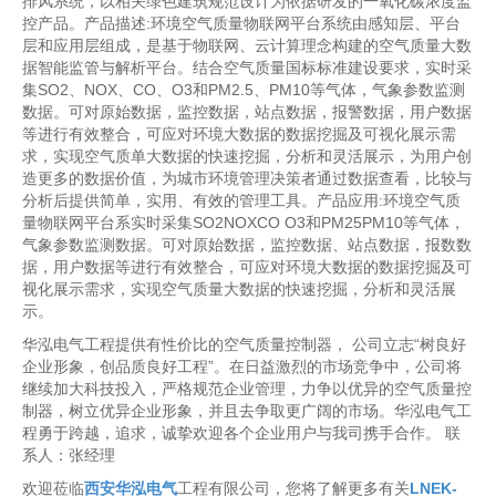
排风系统，以相关绿色建筑规范设计为依据研发的一氧化碳浓度监
控产品。产品描述:环境空气质量物联网平台系统由感知层、平台
层和应用层组成，是基于物联网、云计算理念构建的空气质量大数
据智能监管与解析平台。结合空气质量国标标准建设要求，实时采
集SO2、NOX、CO、O3和PM2.5、PM10等气体，气象参数监测
数据。可对原始数据，监控数据，站点数据，报警数据，用户数据
等进行有效整合，可应对环境大数据的数据挖掘及可视化展示需
求，实现空气质单大数据的快速挖掘，分析和灵活展示，为用户创
造更多的数据价值，为城市环境管理决策者通过数据查看，比较与
分析后提供简单，实用、有效的管理工具。产品应用:环境空气质
量物联网平台系实时采集SO2NOXCO O3和PM25PM10等气体，
气象参数监测数据。可对原始数据，监控数据、站点数据，报数数
据，用户数据等进行有效整合，可应对环境大数据的数据挖掘及可
视化展示需求，实现空气质量大数据的快速挖掘，分析和灵活展
示。
华泓电气工程提供有性价比的空气质量控制器， 公司立志“树良好
企业形象，创品质良好工程”。在日益激烈的市场竞争中，公司将
继续加大科技投入，严格规范企业管理，力争以优异的空气质量控
制器，树立优异企业形象，并且去争取更广阔的市场。华泓电气工
程勇于跨越，追求，诚挚欢迎各个企业用户与我司携手合作。 联
系人：张经理
欢迎莅临
西安华泓电气
工程有限公司，您将了解更多有关
LNEK-