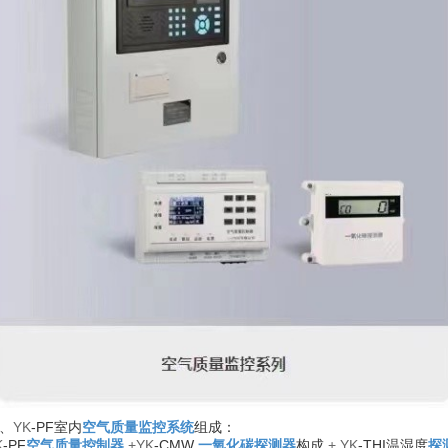
、
YK
-PF
室内
空气质量监控系统
组成：
K
-PF
空气质量控制器
+YK
-CMW
一氧化碳探测器
构成
+ YK
-THI
温湿度
探