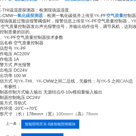
。
K
-THI
温湿度探测器：检测现场温湿度、
K
-CMW
一
氧化碳探测器
：检测一氧化碳值并上传至
YK
-PF
空气质量
控制器
现场值超过预设报警阈值时，报警信息上传至
YK
-PF
空气质量控制器，
Y
F
空气质量控制器发出声光报警信号，并输出动作信号，调节风机，达到
控制质量的目的。
、
YK
-PF
空气质量控制器技术参数
品名称 空气质量控制器
品型号
YK
-PF
作电压 AC220V
作电流 1A
警方式 声光报警
出电压 DC24V
出功率 100 W
信方式 与
YK
-THI
、
YK
-CMW
之间二总线，无极性；与
YK
-S
之间
CAN
总
，有极性；
制器控制方式输入输出 无源结点/0-10v模拟量输入输出
制器控制电压 DC24V
装方式 导轨式
作环境 -20℃~+70℃
形尺寸 （长）178mm×（宽）
100mm×
（高）
78mm
上一条 ：
智能照明开关-8路智能照明模块