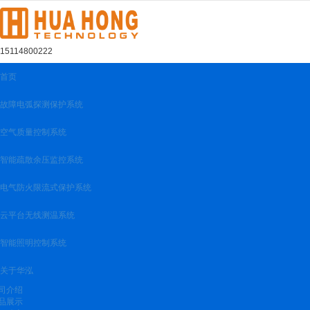
很遗憾，因您的浏览器版本过低导致无法获得最佳浏览体验，推荐下载安装谷歌浏览器！
15114800222
首页
故障电弧探测保护系统
空气质量控制系统
智能疏散余压监控系统
电气防火限流式保护系统
云平台无线测温系统
智能照明控制系统
关于华泓
司介绍
品展示