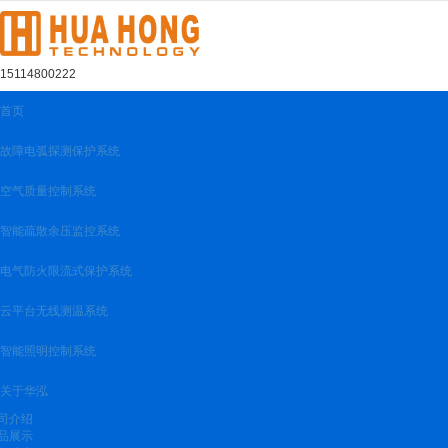
很遗憾，因您的浏览器版本过低导致无法获得最佳浏览体验，推荐下载安装谷歌浏览器！
15114800222
首页
故障电弧探测保护系统
空气质量控制系统
智能疏散余压监控系统
电气防火限流式保护系统
云平台无线测温系统
智能照明控制系统
关于华泓
司介绍
品展示