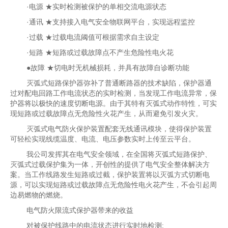
·电源 ★实时检测被保护的单相交流电源状态
·通讯 ★支持接入电气安全物联网平台，实现远程监控
·过载 ★过载电流阈值可根据需求自主设定
·短路 ★短路或过载故障点不产生危险性电火花
●故障 ★切电时无机械损耗，并具有故障自诊断功能
灭弧式短路保护器弥补了普通断路器的技术缺陷，保护器通
过对配电回路工作电流状态的实时检测，当发现工作电流异常，保
护器将以极快的速度切断电源。由于其特有灭弧式动作特性，可实
现短路或过载故障点无危险性火花产生，从而避免引发火灾。
灭弧式电气防火保护装置配套无线通讯模块，使得保护装置
可轻松实现线缆温度、电流、电压参数实时上传至云平台。
我公司发挥其在电气安全领域，在全国将灭弧式短路保护、
灭弧式过载保护集为一体，开创性的提供了电气安全整体解决方
案。当工作线路发生短路或过截，保护装置将以灭弧方式切断电
源，可以实现短路或过载故障点无危险性电火花产生，不会引起周
边易燃物的燃烧。
电气防火限流式保护器带来的收益
对被保护线路中的电流状态进行实时地检测;