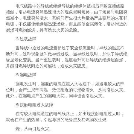
电气线路中的导线或绝缘导线的绝缘体破损后导致直接线路
接触，引起电流突然迅速增大的现象就叫短路，由干短路时电阻突
然减小，电流突然增大，其瞬间产生很大热量易产生强烈的火花和
电弧，不仅能使绝缘层迅速燃烧，而且能使金属熔化，引起附近的
易燃可燃物燃烧，具有诱发火灾的危险。
※过载故障
当导线中通过的电流量超过了安全载流量时，导线的温度不
断升高，这种现象就叫做导线过载。当导线过载时，加快了导线绝
缘层老化变质。当严重过载时，温度会升高起导线的绝缘层自燃，
并能引燃导线附近的可燃物，造成火灾隐患。
※漏电故障
漏电发生时，漏泄的电流在流入大地途中，如遇电较大的部
位时，会产生局部高温，致使附近的可燃物着火，从而引起火灾。
此外，在漏电点产生的漏电火花，同样也会引起火灾。
※接触电阻过大故障
在有较大电流通过的电气线路上，如出现接触电阻过大时，
就会在产生的热量，引起导线的绝缘层及易燃物发生燃
烧，从而引起火灾。