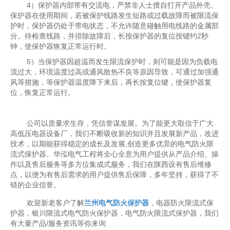
4）保护器内部带有交流电，严禁非人士擅自打开产品外壳。
保护器在使用期间，若被保护线路发生短路或过载故障而被限流保
护时，保护器仍处于带电状态，不允许随意碰触用电线路的金属部
分。待检查线路，并排除故障后，长按保护器的复位按键约2秒
钟，使保护器恢复正常运行时。
5）当保护器因超温而发生限流保护时，则可能是因为负载电
流过大，环境温度过高或通风散热不良等原因导致，可通过加强通
风等措施，等保护器温度降下来后，再长按复位键，使保护器复
位，恢复正常运行。
公司以质量求生存，凭信誉谋发展。为了能更大取信于广大
高低压电器设备厂，我们不断吸收新的知识并且发展新产品，改进
技术，以期能获得稳定的成长及发展,创造更多优异的电气防火限
流式保护器。华泓电气工程将全心全意为用户提供从产品介绍、操
作以及售后服务等多方位集成式服务，我们在陕西设有售后维修
点，以便为有售后需求的用户提供售后保障，多年坚持，获得了不
错的企业信誉。
欢迎新老客户了解
兰州电气防火保护器
，电器防火限流式保
护器，银川限流式电气防火保护器，电气防火限流式保护器，我们
有大量产品/服务资讯等你来询