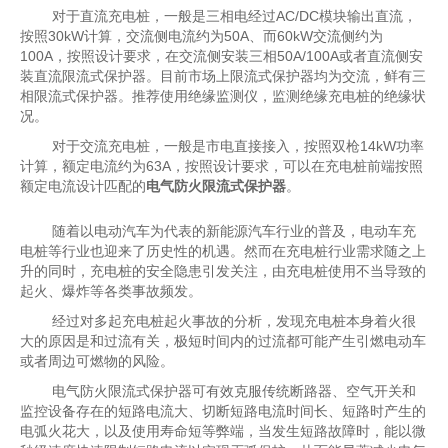
对于直流充电桩，一般是三相电经过AC/DC模块输出直流，
按照30kW计算，交流侧电流约为50A、而60kW交流侧约为
100A，按照设计要求，在交流侧安装三相50A/100A或者直流侧安
装直流限流式保护器。目前市场上限流式保护器均为交流，鲜有三
相限流式保护器。推荐使用绝缘监测仪，监测绝缘充电桩的绝缘状
况。
对于交流充电桩，一般是市电直接接入，按照双枪14kW功率
计算，额定电流约为63A，按照设计要求，可以在充电桩前端按照
额定电流设计匹配的
电气防火限流式保护器
。
随着以电动汽车为代表的新能源汽车行业的普及，电动车充
电桩等行业也迎来了历史性的机遇。然而在充电桩行业需求随之上
升的同时，充电桩的安全隐患引发关注，由充电桩使用不当导致的
起火、爆炸等各类事故频发。
经过对多起充电桩起火事故的分析，发现充电桩本身着火很
大的原因是和过流有关，极短时间内的过流都可能产生引燃电动车
或者周边可燃物的风险。
电气防火限流式保护器可有效克服传统断路器、空气开关和
监控设备存在的短路电流大、切断短路电流时间长、短路时产生的
电弧火花大，以及使用寿命短等弊端，当发生短路故障时，能以微