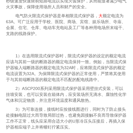
秒级速度快速限制短路电流以实现灭弧保护，从而能显著减少电气
火灾事故，保障使用场所人员和财产的安全。
电气防火限流式保护器是单相限流式保护器，
大
额定电流为
63A。可广泛应用于学校、医院、商场、宾馆、娱乐场所、寺庙、
会展、住宅、仓库、电动车充电站及工厂等各种用电场所末端干、
支路的线路保护。
1）在选用限流式保护器时，限流式保护器的设定的额定电流
应该与其前一级的断路器的额定电流保持一致。例如，当限流式保
护器输入端断路器的额定电流为32A时，应将限流式保护器的额定
电流设置为32A。为保障限流式保护器的正常使用，严禁将其使用
于与其前端断路器的额定电流不匹配的配电线路中。
2）ASCP200系列采用限流式保护器采用壁挂式安装，可以
挂墙安装，也可以安装在箱体内，应安装场所无滴水、腐蚀性化学
气体和沉淀物质，并注意环境温度和通风散热。
3）为可靠连接，接线时应按接线图进行，同时为了防止接头
处接触电阻过大而导致局部过热，也避免因接触不良而导致保护器
工作不正常，线头应采用合适大小的U形冷压头压接后，再插入保
护器相应端子上并将螺钉拧紧压实。