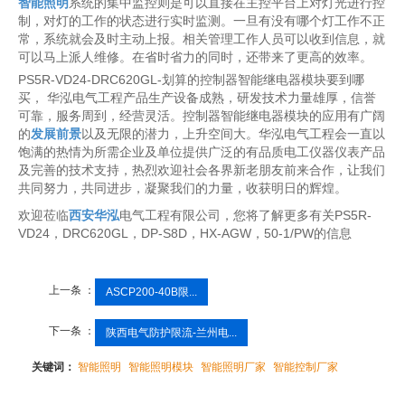
智能照明
系统的集中监控则是可以直接在主控平台上对灯光进行控
制，对灯的工作的状态进行实时监测。一旦有没有哪个灯工作不正
常，系统就会及时主动上报。相关管理工作人员可以收到信息，就
可以马上派人维修。在省时省力的同时，还带来了更高的效率。
PS5R-VD24
-DRC620GL-划算的控制器智能继电器模块要到哪
买， 华泓电气工程产品生产设备成熟，研发技术力量雄厚，信誉
可靠，服务周到，经营灵活。控制器智能继电器模块的应用有广阔
的
发展前景
以及无限的潜力，上升空间大。华泓电气工程会一直以
饱满的热情为所需企业及单位提供广泛的有品质电工仪器仪表产品
及完善的技术支持，热烈欢迎社会各界新老朋友前来合作，让我们
共同努力，共同进步，凝聚我们的力量，收获明日的辉煌。
欢迎莅临
西安华泓
电气工程有限公司，您将了解更多有关PS5R-
VD24，DRC620GL，DP-S8D，HX-AGW，50-1/PW的信息
上一条 ：
ASCP200-40B限...
下一条 ：
陕西电气防护限流-兰州电...
关键词：
智能照明
智能照明模块
智能照明厂家
智能控制厂家