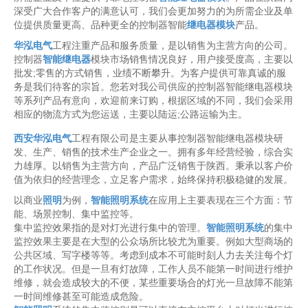
深受广大合作客户的满意认可，我们会更加努力的为所需企业及单
位提供质量更高、品种更全的控制器智能
继电器模块
产品。
华泓电气
工程注重产品和服务质量，是以销售为主营方向的公司。
控制器
智能继电器
模块市场销售情况良好，用户接受度高，主要以
批发;零售的方式销售，业绩不断攀升。为客户提供可靠真诚的服
务是我们待客的宗旨。您若对我公司供应的控制器智能继电器模块
等系列产品有意向，欢迎前来订购，根据区域的不同，我们会采用
相应的物流方式为您运送，主要以陆运;公路运输为主。
西安华泓电气
工程有限公司是主要从事控制器智能继电器模块研
发、生产、销售的技术生产企业之一。拥有多年经营经验，综合实
力雄厚。以销售为主营方向，产品广泛销售于陕西。秉承以客户价
值为依归的经营理念，立足客户需求，始终保持积极稳健的发展。
以商业
照明
为例，
智能照明系统
在应用上主要表现在三个方面：节
能、场景控制、集中监控等。
集中监控效果指的是对灯光进行集中的管理。
智能照明系统
的集中
监控效果主要是在大型的公众场所比较尤为重要。例如大型商场的
公共区域、写字楼等等。考虑到成本不可能时刻人力去关注每个灯
的工作状况。但是一旦有灯故障，工作人员不能第一时间进行维护
维修，就会造成较大的不便，某些重要场合的灯光一旦故障不能第
一时间维修甚至可能造成危险。