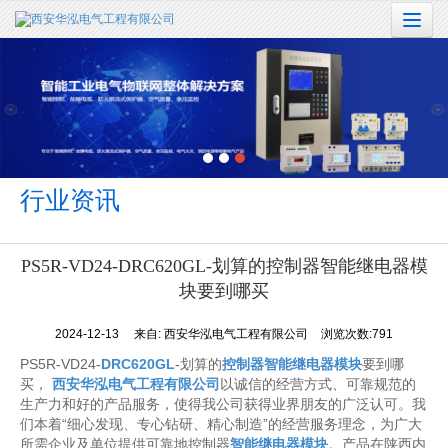
很遗憾，因您的浏览器版本过低导致无法获得最佳浏览体验，推荐下载安装谷歌浏览器！
行业资讯
PS5R-VD24​-DRC620GL-划算的控制器智能继电器模
块要到哪买
2024-12-13
来自:
西安华泓电气工程有限公司
浏览次数:791
PS5R-VD24
-
DRC620GL
-划算的
控制器智能继电器模块
要到哪
买，
西安华泓电气工程有限公司
以诚信的经营方式、可靠规范的
生产力和好的产品服务，使得我公司获得业界朋友的广泛认可。我
们本着“细心发现、专心钻研、精心制造”的经营服务理念，为广大
所需企业及单位提供可靠地控制器
智能继电器模块
。产品在陕西内