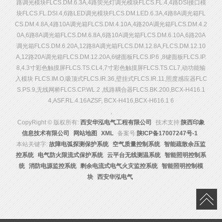
路调光模块FLCS.DM.6.3A,4路荧光灯调光模块FLCS.FL.4,4路DSI接口模
块FLCS.FL.DSI.4,6路LED调光模块FLCS.DM.LED.6.3A,4路8A调光箱FL
CS.DM.4.8A,4路10A调光箱FLCS.DM.4.10A,4路20A调光箱FLCS.DM.4.2
0A,6路8A调光箱FLCS.DM.6.8A,6路10A调光箱FLCS.DM.6.10A,6路20A
调光箱FLCS.DM.6.20A,12路8A调光箱FLCS.DM.12.8A,FLCS.DM.12.10
A,12路20A调光箱FLCS.DM.12.20A,6键面板FLCS.IP.6 ,8键面板FLCS.IP.
8,4.3寸彩色触摸屏FLCS.TS.CL4,7寸彩色触摸屏FLCS.TS.CL7,动功能输
入模块 FLCS.IM.O,吸顶式FLCS.IR.36,壁挂式FLCS.IR.11,照度感应器FLC
S.PS.9,无线网桥FLCS.CP.WL.2 ,线路耦合器FLCS.BK.200,BCX-H416.1
4,ASF.RL.4.16AZSF, BCX-H416,BCX-H616.1 6
,
CopyRight © 版权所有:
西安华泓电气工程有限公司
技术支持:
陕西印象
信息技术有限公司
网站地图
XML
备案号:
陕ICP备17007247号-1
本站关键字:
故障电弧探测保护系统
空气质量控制系统
智能疏散余压监
控系统
电气防火限流式保护系统
云平台无线测温系统
智能照明控制系
统
消防电源监控系统
剩余电流式电气火灾监控系统
智能照明控制模
块
西安华泓电气