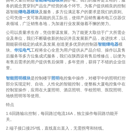
拥有大量控制器
智能继电器模块
拥护者。我们的服务是全程的，服
务的观念贯穿到产品生产经营的各个环节。为客户提供精良的控制
器智能
继电器模块
及服务，多方位满足客户的要求是我们的原则。
公司凭借一支可靠高能的员工队伍，使得产品销售遍布电工仪器仪
表领域，广泛销售各地，为加速行业发展做着不懈的努力。
公司以质量求生存，凭信誉谋发展。为了能更大取信于广大所需企
业及单位，我们不断吸收新的知识并且发展新产品，改进技术，以
期能获得稳定的成长及发展,创造更多优异的控制器
智能继电器
模
块。
华泓电气
工程将全心全意为用户提供从产品介绍、操作以及售
后服务等多方位集成式服务，我们在陕西设有售后维修点，以便为
有售后需求的用户提供售后保障，多年坚持，获得了不错的企业信
誉。
智能照明模块
是控制楼宇
照明
电控集中操作，对楼宇中的照明灯控
部分实现定时、自动、人性化的智能控制，使整栋大厦电控集中在
控制室操作，应用在大厦照明、酒店照明、学校照明、医院照明、
地铁照明等等使用。
特点
1.6回路输出控制，每回路过电流16A，独立操作每回路功能开
关。
2.端子接口接25²线，直线直出直入，无需拐弯和转线。