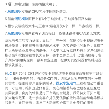
3.通讯和电源接口使用插接式端子。
4
.智能照明
模块的CPU芯片使用国外进口。
5.智能
照明模块
面板上有6个手动按钮，手动操作回路功能
6.模块安装接线大小与正泰1P漏电开关6个一样，节点接线一样。
7.
智能照明
模块内置有Y-BUS接口，模块通讯使用CAN通讯方式。
华泓电气工程实力雄厚，重信用、守合同、保证控制器智能继电器
模块质量，不断提升自身的技术水平，为客户提供的服务，赢得了
广大所需企业及单位的信任。华泓电气工程始终坚持为客户创造长
期价值和挖掘潜在增长为目标，要求全体员工牢记“主动服务，客
户期待”的服务原则，强调职业道德，提供好的控制器智能继电器
模块及服务。
H
LC
-EP-7046-口碑好的控制器智能继电器模块在西安哪里可以买
到， 服务是单向的，沟通是双向的，切实满足客户先在的和潜在
的需求，提倡给客户更多的感动。
西安华泓电气
工程有限公司重合
同，守信用，维护企业好名誉。衷心期望着与各位朋友互信互助、
共同发展。良好的销售是打开市场的金钥匙。我司努力开拓市场，
扩大销售范围，进一步向客户提供更优异的控制器智能继电器模块
和服务。欢迎来电，愿与广大新老客户携手共创美好的明天。